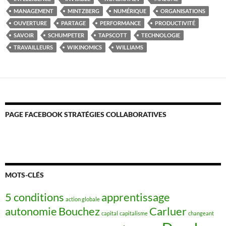
MANAGEMENT
MINTZBERG
NUMÉRIQUE
ORGANISATIONS
OUVERTURE
PARTAGE
PERFORMANCE
PRODUCTIVITÉ
SAVOIR
SCHUMPETER
TAPSCOTT
TECHNOLOGIE
TRAVAILLEURS
WIKINOMICS
WILLIAMS
PAGE FACEBOOK STRATÉGIES COLLABORATIVES
MOTS-CLÉS
5 conditions
apprentissage
action globale
autonomie
Bouchez
Carluer
capital
capitalisme
changeant