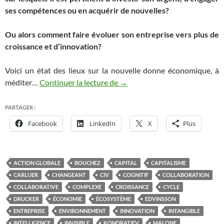
ses compétences ou en acquérir de nouvelles?
Ou alors comment faire évoluer son entreprise vers plus de
croissance et d’innovation?
Voici un état des lieux sur la nouvelle donne économique, à
Savoir et économie, une clé pou
méditer…
Continuer la lecture de
→
PARTAGER :
Facebook
LinkedIn
X
Plus
ACTION GLOBALE
BOUCHEZ
CAPITAL
CAPITALISME
CARLUER
CHANGEANT
CIV
COGNITIF
COLLABORATION
COLLABORATIVE
COMPLEXE
CROISSANCE
CYCLE
DRUCKER
ÉCONOMIE
ÉCOSYSTÈME
EDVINSSON
ENTREPRISE
ENVIRONNEMENT
INNOVATION
INTANGIBLE
INTELLIGENCE
INVISIBLE
KONDRATIEV
MALONE