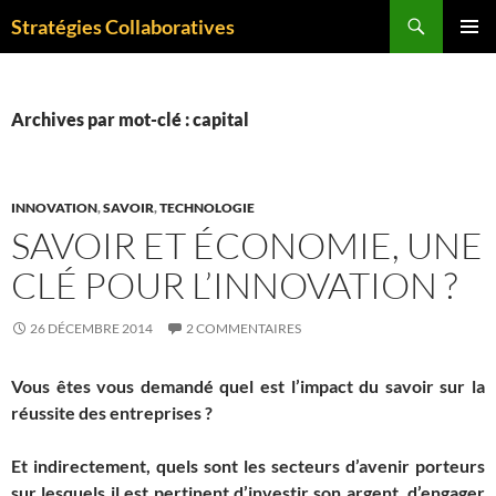
Aller
Recherche
Stratégies Collaboratives
au
MENU
contenu
PRINCI
Archives par mot-clé : capital
INNOVATION
,
SAVOIR
,
TECHNOLOGIE
SAVOIR ET ÉCONOMIE, UNE
CLÉ POUR L’INNOVATION ?
26 DÉCEMBRE 2014
2 COMMENTAIRES
Vous êtes vous demandé quel est l’impact du savoir sur la
réussite des entreprises ?
Et indirectement, quels sont les secteurs d’avenir porteurs
sur lesquels il est pertinent d’investir son argent, d’engager