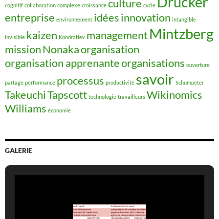
Drucker
culture
cognitif
collaboration
complexe
croissance
cycle
entreprise
idées
innovation
environnement
intangible
Mintzberg
kaizen
management
invisible
Kondratiev
mission
Nonaka
organisation
organisation apprenante
organisations
ouverture
savoir
processus
partage
performance
productivité
Schumpeter
Takeuchi
Tapscott
Wikinomics
technologie
travailleurs
Williams
économie
GALERIE