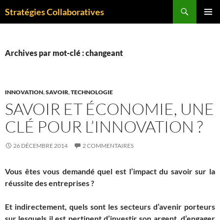
Aller
Recherche
Stratégies Collaboratives
au
MENU
contenu
PRINCI
Archives par mot-clé : changeant
INNOVATION
,
SAVOIR
,
TECHNOLOGIE
SAVOIR ET ÉCONOMIE, UNE
CLÉ POUR L’INNOVATION ?
26 DÉCEMBRE 2014
2 COMMENTAIRES
Vous êtes vous demandé quel est l’impact du savoir sur la
réussite des entreprises ?
Et indirectement, quels sont les secteurs d’avenir porteurs
sur lesquels il est pertinent d’investir son argent, d’engager