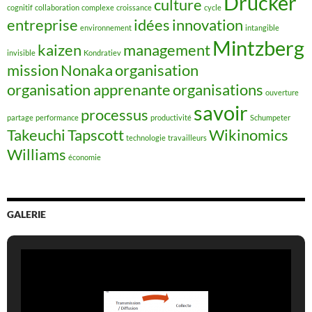
Drucker
culture
cognitif
collaboration
complexe
croissance
cycle
entreprise
idées
innovation
environnement
intangible
Mintzberg
kaizen
management
invisible
Kondratiev
mission
Nonaka
organisation
organisation apprenante
organisations
ouverture
savoir
processus
partage
performance
productivité
Schumpeter
Takeuchi
Tapscott
Wikinomics
technologie
travailleurs
Williams
économie
GALERIE