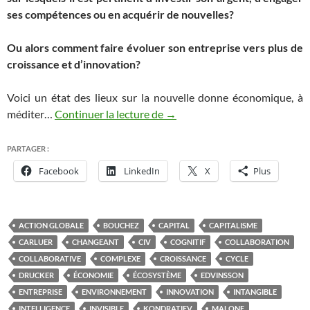
ses compétences ou en acquérir de nouvelles?
Ou alors comment faire évoluer son entreprise vers plus de
croissance et d’innovation?
Voici un état des lieux sur la nouvelle donne économique, à
Savoir et économie, une clé pou
méditer…
Continuer la lecture de
→
PARTAGER :
Facebook
LinkedIn
X
Plus
ACTION GLOBALE
BOUCHEZ
CAPITAL
CAPITALISME
CARLUER
CHANGEANT
CIV
COGNITIF
COLLABORATION
COLLABORATIVE
COMPLEXE
CROISSANCE
CYCLE
DRUCKER
ÉCONOMIE
ÉCOSYSTÈME
EDVINSSON
ENTREPRISE
ENVIRONNEMENT
INNOVATION
INTANGIBLE
INTELLIGENCE
INVISIBLE
KONDRATIEV
MALONE