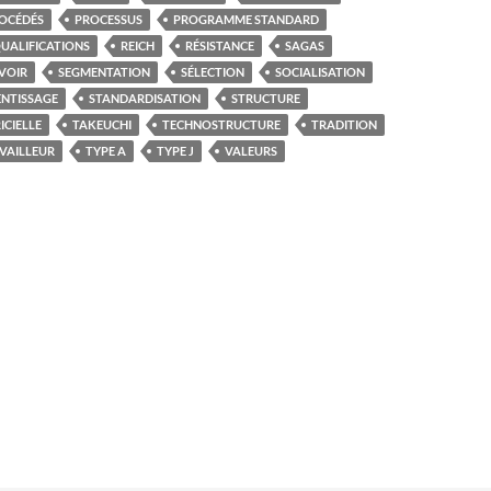
OCÉDÉS
PROCESSUS
PROGRAMME STANDARD
UALIFICATIONS
REICH
RÉSISTANCE
SAGAS
VOIR
SEGMENTATION
SÉLECTION
SOCIALISATION
ENTISSAGE
STANDARDISATION
STRUCTURE
CIELLE
TAKEUCHI
TECHNOSTRUCTURE
TRADITION
VAILLEUR
TYPE A
TYPE J
VALEURS