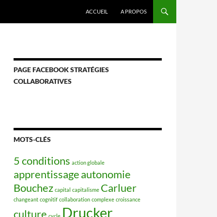
ACCUEIL
A PROPOS
PAGE FACEBOOK STRATÉGIES
COLLABORATIVES
MOTS-CLÉS
5 conditions
action globale
apprentissage
autonomie
Bouchez
Carluer
capital
capitalisme
changeant
cognitif
collaboration
complexe
croissance
Drucker
culture
cycle