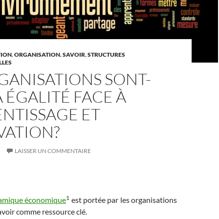
TION
,
ORGANISATION
,
SAVOIR
,
STRUCTURES
LLES
GANISATIONS SONT-
À ÉGALITÉ FACE À
ENTISSAGE ET
VATION?
LAISSER UN COMMENTAIRE
1
namique économique
est portée par les organisations
 savoir comme ressource clé.