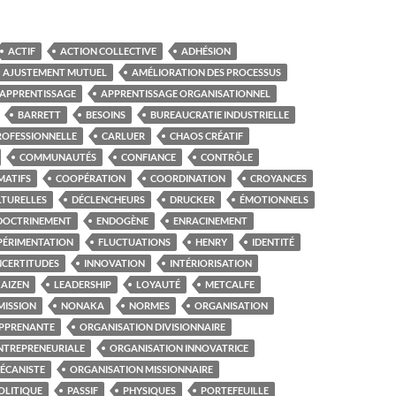
ACTIF
ACTION COLLECTIVE
ADHÉSION
AJUSTEMENT MUTUEL
AMÉLIORATION DES PROCESSUS
APPRENTISSAGE
APPRENTISSAGE ORGANISATIONNEL
BARRETT
BESOINS
BUREAUCRATIE INDUSTRIELLE
ROFESSIONNELLE
CARLUER
CHAOS CRÉATIF
COMMUNAUTÉS
CONFIANCE
CONTRÔLE
MATIFS
COOPÉRATION
COORDINATION
CROYANCES
LTURELLES
DÉCLENCHEURS
DRUCKER
ÉMOTIONNELS
DOCTRINEMENT
ENDOGÈNE
ENRACINEMENT
PÉRIMENTATION
FLUCTUATIONS
HENRY
IDENTITÉ
NCERTITUDES
INNOVATION
INTÉRIORISATION
AIZEN
LEADERSHIP
LOYAUTÉ
METCALFE
MISSION
NONAKA
NORMES
ORGANISATION
APPRENANTE
ORGANISATION DIVISIONNAIRE
NTREPRENEURIALE
ORGANISATION INNOVATRICE
ÉCANISTE
ORGANISATION MISSIONNAIRE
OLITIQUE
PASSIF
PHYSIQUES
PORTEFEUILLE