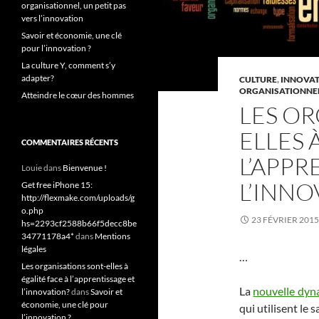
organisationnel, un petit pas
vers l’innovation
Savoir et économie, une clé
pour l’innovation ?
La culture Y, comment s’y
adapter?
CULTURE
,
INNOVA
ORGANISATIONNE
Atteindre le cœur des hommes
LES OR
ELLES 
COMMENTAIRES RÉCENTS
L’APPR
Louie
dans
Bienvenue !
L’INNO
Get free iPhone 15:
http://flexmake.com/uploads/g
o.php
23 FÉVRIER 2015
hs=2293cf2588b66f5decc8be
34771178a4*
dans
Mentions
légales
…
Les organisations sont-elles à
égalité face à l’apprentissage et
La
nouvelle dy
l’innovation?
dans
Savoir et
économie, une clé pour
qui utilisent le
l’innovation ?