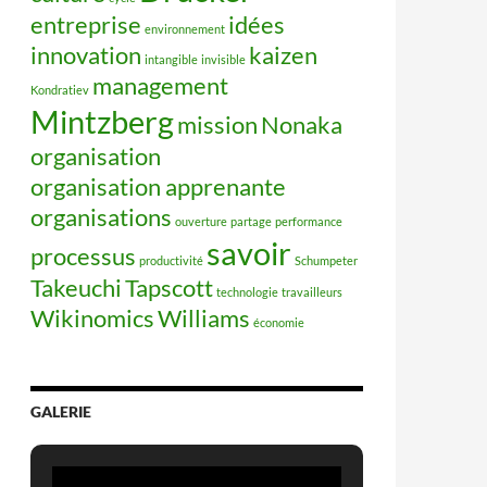
entreprise
idées
environnement
innovation
kaizen
intangible
invisible
management
Kondratiev
Mintzberg
mission
Nonaka
organisation
organisation apprenante
organisations
ouverture
partage
performance
savoir
processus
productivité
Schumpeter
Takeuchi
Tapscott
technologie
travailleurs
Wikinomics
Williams
économie
GALERIE