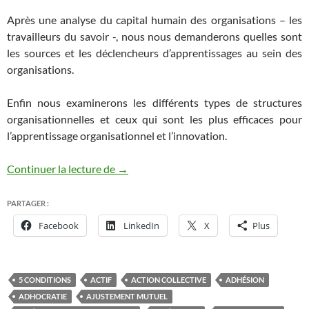
Après une analyse du capital humain des organisations – les
travailleurs du savoir -, nous nous demanderons quelles sont
les sources et les déclencheurs d’apprentissages au sein des
organisations.
Enfin nous examinerons les différents types de structures
organisationnelles et ceux qui sont les plus efficaces pour
l’apprentissage organisationnel et l’innovation.
Les organisations sont-elles à égalité fac
Continuer la lecture de
→
PARTAGER :
Facebook
LinkedIn
X
Plus
5 CONDITIONS
ACTIF
ACTION COLLECTIVE
ADHÉSION
ADHOCRATIE
AJUSTEMENT MUTUEL