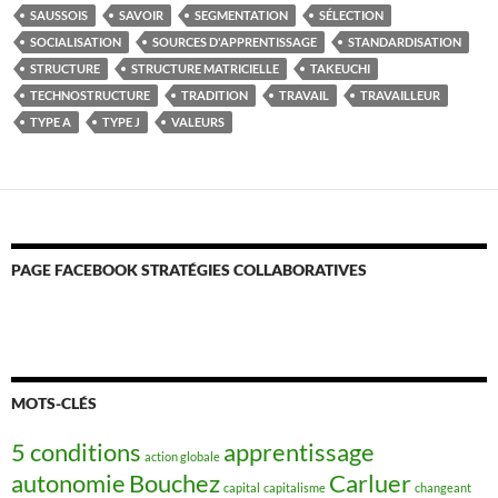
SAUSSOIS
SAVOIR
SEGMENTATION
SÉLECTION
SOCIALISATION
SOURCES D'APPRENTISSAGE
STANDARDISATION
STRUCTURE
STRUCTURE MATRICIELLE
TAKEUCHI
TECHNOSTRUCTURE
TRADITION
TRAVAIL
TRAVAILLEUR
TYPE A
TYPE J
VALEURS
PAGE FACEBOOK STRATÉGIES COLLABORATIVES
MOTS-CLÉS
5 conditions
apprentissage
action globale
autonomie
Bouchez
Carluer
capital
capitalisme
changeant