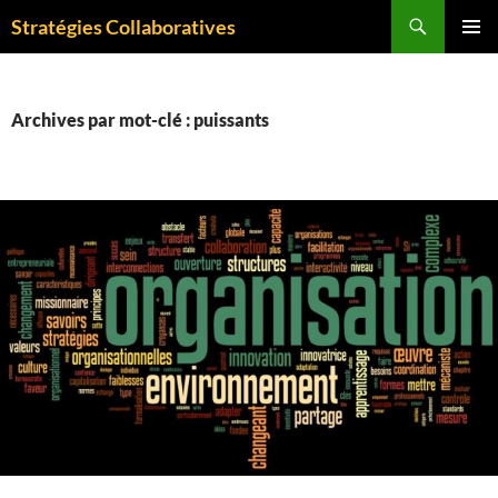
Aller
Recherche
Stratégies Collaboratives
au
MENU
contenu
PRINCI
Archives par mot-clé : puissants