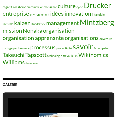
Drucker
culture
cognitif
collaboration
complexe
croissance
cycle
entreprise
idées
innovation
environnement
intangible
Mintzberg
kaizen
management
invisible
Kondratiev
mission
Nonaka
organisation
organisation apprenante
organisations
ouverture
savoir
processus
partage
performance
productivité
Schumpeter
Takeuchi
Tapscott
Wikinomics
technologie
travailleurs
Williams
économie
GALERIE