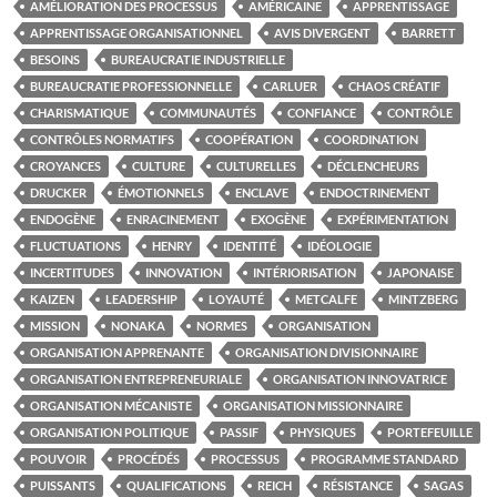
AMÉLIORATION DES PROCESSUS
AMÉRICAINE
APPRENTISSAGE
APPRENTISSAGE ORGANISATIONNEL
AVIS DIVERGENT
BARRETT
BESOINS
BUREAUCRATIE INDUSTRIELLE
BUREAUCRATIE PROFESSIONNELLE
CARLUER
CHAOS CRÉATIF
CHARISMATIQUE
COMMUNAUTÉS
CONFIANCE
CONTRÔLE
CONTRÔLES NORMATIFS
COOPÉRATION
COORDINATION
CROYANCES
CULTURE
CULTURELLES
DÉCLENCHEURS
DRUCKER
ÉMOTIONNELS
ENCLAVE
ENDOCTRINEMENT
ENDOGÈNE
ENRACINEMENT
EXOGÈNE
EXPÉRIMENTATION
FLUCTUATIONS
HENRY
IDENTITÉ
IDÉOLOGIE
INCERTITUDES
INNOVATION
INTÉRIORISATION
JAPONAISE
KAIZEN
LEADERSHIP
LOYAUTÉ
METCALFE
MINTZBERG
MISSION
NONAKA
NORMES
ORGANISATION
ORGANISATION APPRENANTE
ORGANISATION DIVISIONNAIRE
ORGANISATION ENTREPRENEURIALE
ORGANISATION INNOVATRICE
ORGANISATION MÉCANISTE
ORGANISATION MISSIONNAIRE
ORGANISATION POLITIQUE
PASSIF
PHYSIQUES
PORTEFEUILLE
POUVOIR
PROCÉDÉS
PROCESSUS
PROGRAMME STANDARD
PUISSANTS
QUALIFICATIONS
REICH
RÉSISTANCE
SAGAS