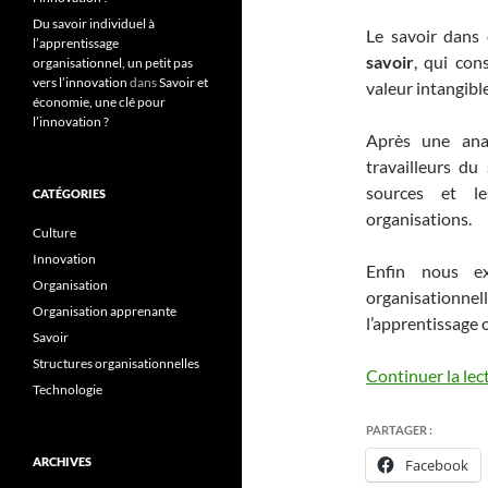
Du savoir individuel à
Le savoir dans 
l’apprentissage
savoir
, qui con
organisationnel, un petit pas
vers l’innovation
dans
Savoir et
valeur intangible
économie, une clé pour
l’innovation ?
Après une ana
travailleurs du
sources et le
CATÉGORIES
organisations.
Culture
Innovation
Enfin nous ex
Organisation
organisationn
Organisation apprenante
l’apprentissage 
Savoir
Structures organisationnelles
Continuer la lec
Technologie
PARTAGER :
ARCHIVES
Facebook