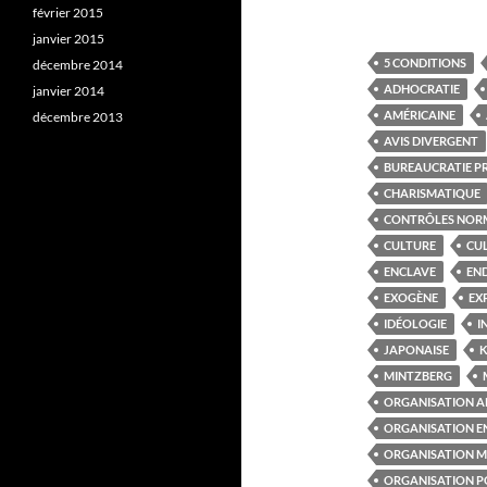
février 2015
janvier 2015
5 CONDITIONS
décembre 2014
ADHOCRATIE
janvier 2014
AMÉRICAINE
décembre 2013
AVIS DIVERGENT
BUREAUCRATIE P
CHARISMATIQUE
CONTRÔLES NOR
CULTURE
CU
ENCLAVE
EN
EXOGÈNE
EX
IDÉOLOGIE
I
JAPONAISE
K
MINTZBERG
ORGANISATION 
ORGANISATION E
ORGANISATION M
ORGANISATION P