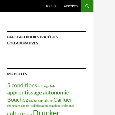
ACCUEIL
A PROPOS
PAGE FACEBOOK STRATÉGIES
COLLABORATIVES
MOTS-CLÉS
5 conditions
action globale
apprentissage
autonomie
Bouchez
Carluer
capital
capitalisme
changeant
cognitif
collaboration
complexe
croissance
Drucker
culture
cycle