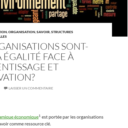
TION
,
ORGANISATION
,
SAVOIR
,
STRUCTURES
LLES
GANISATIONS SONT-
À ÉGALITÉ FACE À
ENTISSAGE ET
VATION?
LAISSER UN COMMENTAIRE
1
namique économique
est portée par les organisations
 savoir comme ressource clé.