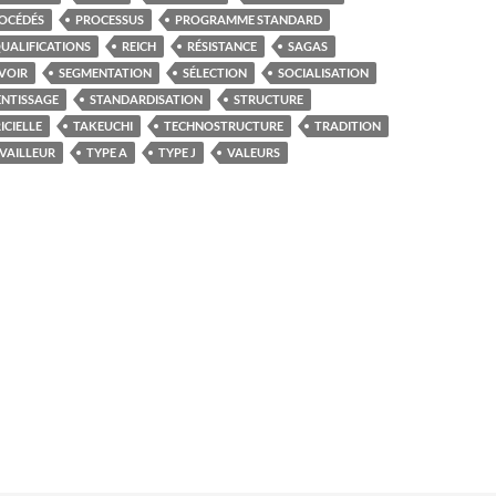
OCÉDÉS
PROCESSUS
PROGRAMME STANDARD
UALIFICATIONS
REICH
RÉSISTANCE
SAGAS
VOIR
SEGMENTATION
SÉLECTION
SOCIALISATION
ENTISSAGE
STANDARDISATION
STRUCTURE
CIELLE
TAKEUCHI
TECHNOSTRUCTURE
TRADITION
VAILLEUR
TYPE A
TYPE J
VALEURS