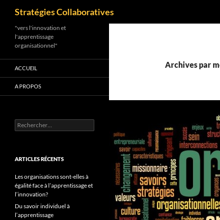
Recherche
Stratégies Collaboratives
Aller
"vers l'innovation et
l'apprentissage
au
organisationnel"
contenu
Archives par mo
ACCUEIL
A PROPOS
Rechercher :
ARTICLES RÉCENTS
Les organisations sont-elles à
égalité face à l’apprentissage et
l’innovation?
Du savoir individuel à
l’apprentissage