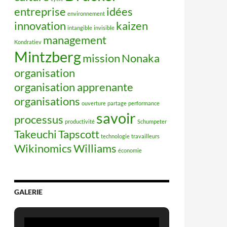
entreprise
idées
environnement
innovation
kaizen
intangible
invisible
management
Kondratiev
Mintzberg
mission
Nonaka
organisation
organisation apprenante
organisations
ouverture
partage
performance
savoir
processus
productivité
Schumpeter
Takeuchi
Tapscott
technologie
travailleurs
Wikinomics
Williams
économie
GALERIE