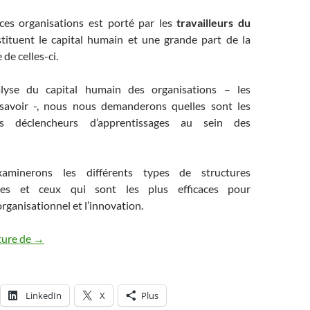
ces organisations est porté par les
travailleurs du
stituent le capital humain et une grande part de la
 de celles-ci.
lyse du capital humain des organisations – les
 savoir -, nous nous demanderons quelles sont les
s déclencheurs d’apprentissages au sein des
aminerons les différents types de structures
elles et ceux qui sont les plus efficaces pour
organisationnel et l’innovation.
Les organisations sont-elles à égalité face à l’apprentissage
ture de
→
LinkedIn
X
Plus