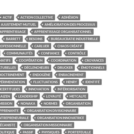
ACTIF
ACTION COLLECTIVE
ADHÉSION
AJUSTEMENT MUTUEL
AMÉLIORATION DES PROCESSUS
APPRENTISSAGE
APPRENTISSAGE ORGANISATIONNEL
BARRETT
BESOINS
BUREAUCRATIE INDUSTRIELLE
ROFESSIONNELLE
CARLUER
CHAOS CRÉATIF
COMMUNAUTÉS
CONFIANCE
CONTRÔLE
MATIFS
COOPÉRATION
COORDINATION
CROYANCES
LTURELLES
DÉCLENCHEURS
DRUCKER
ÉMOTIONNELS
DOCTRINEMENT
ENDOGÈNE
ENRACINEMENT
PÉRIMENTATION
FLUCTUATIONS
HENRY
IDENTITÉ
NCERTITUDES
INNOVATION
INTÉRIORISATION
AIZEN
LEADERSHIP
LOYAUTÉ
METCALFE
MISSION
NONAKA
NORMES
ORGANISATION
APPRENANTE
ORGANISATION DIVISIONNAIRE
NTREPRENEURIALE
ORGANISATION INNOVATRICE
ÉCANISTE
ORGANISATION MISSIONNAIRE
OLITIQUE
PASSIF
PHYSIQUES
PORTEFEUILLE