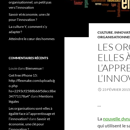
organisationnel, un petit pas
vers l’innovation
Savoir et économie, une clé
pour l’innovation ?
La culture Y, comment s’y
adapter?
CULTURE
,
INNOVA
ORGANISATIONNE
Atteindre le cœur des hommes
LES OR
ELLES 
COMMENTAIRES RÉCENTS
L’APPR
Louie
dans
Bienvenue !
L’INNO
Get free iPhone 15:
http://flexmake.com/uploads/g
o.php
23 FÉVRIER 2015
hs=2293cf2588b66f5decc8be
34771178a4*
dans
Mentions
légales
…
Les organisations sont-elles à
égalité face à l’apprentissage et
La
nouvelle dy
l’innovation?
dans
Savoir et
économie, une clé pour
qui utilisent le
l’innovation ?